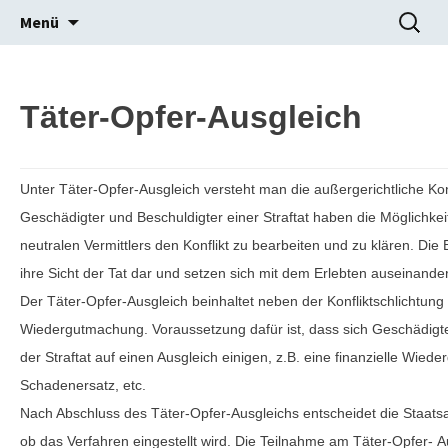
Zum
Suchen
Menü
Inhalt
nach:
springen
Brücke Starnberg e. V.
Täter-Opfer-Ausgleich
Unter Täter-Opfer-Ausgleich versteht man die außergerichtliche Konf
Geschädigter und Beschuldigter einer Straftat haben die Möglichkeit,
neutralen Vermittlers den Konflikt zu bearbeiten und zu klären. Die B
ihre Sicht der Tat dar und setzen sich mit dem Erlebten auseinander
Der Täter-Opfer-Ausgleich beinhaltet neben der Konfliktschlichtung
Wiedergutmachung. Voraussetzung dafür ist, dass sich Geschädigte
der Straftat auf einen Ausgleich einigen, z.B. eine finanzielle Wie
Schadenersatz, etc.
Nach Abschluss des Täter-Opfer-Ausgleichs entscheidet die Staatsa
ob das Verfahren eingestellt wird. Die Teilnahme am Täter-Opfer- Ausg